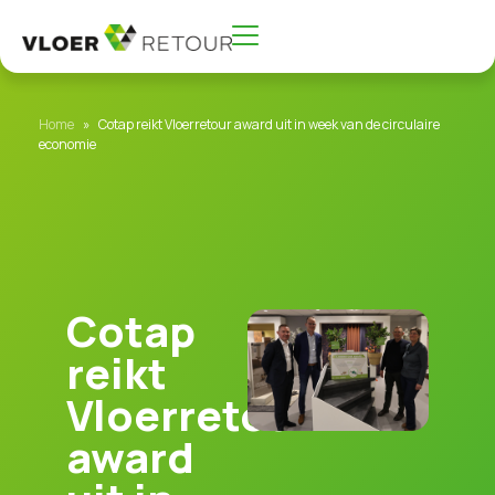
Home
»
Cotap reikt Vloerretour award uit in week van de circulaire
economie
Cotap
reikt
Vloerretour
award