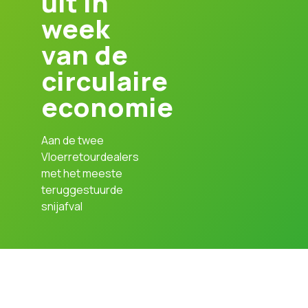
uit in
week
van de
circulaire
economie
Aan de twee
Vloerretourdealers
met het meeste
teruggestuurde
snijafval