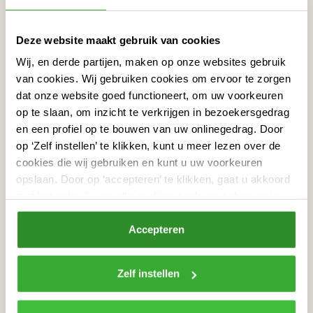
Deze website maakt gebruik van cookies
Wij, en derde partijen, maken op onze websites gebruik
van cookies. Wij gebruiken cookies om ervoor te zorgen
dat onze website goed functioneert, om uw voorkeuren
op te slaan, om inzicht te verkrijgen in bezoekersgedrag
en een profiel op te bouwen van uw onlinegedrag. Door
Doorbraak Vloerretour: End of Life
op ‘Zelf instellen’ te klikken, kunt u meer lezen over de
service voor consument
cookies die wij gebruiken en kunt u uw voorkeuren
opslaan. Door op ‘accepteren’ te klikken, gaat u akkoord
Cotap meldt mijlpaal in verduurzamen Nederlands
vloerenlandschap
met het gebruik van alle cookies zoals omschreven in
onze
privacyverklaring
.
Lees verder
Accepteren
Zelf instellen