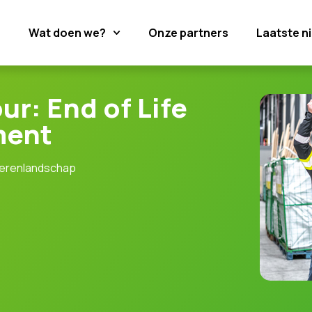
?
Wat doen we?
Onze partners
Laatste n
r: End of Life
ment
loerenlandschap