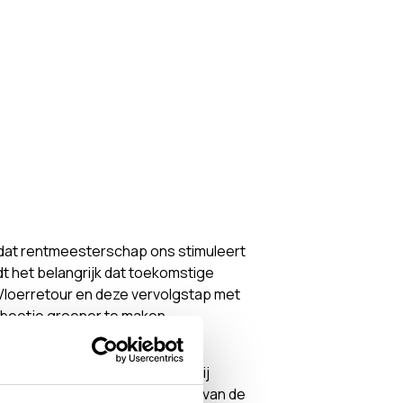
g dat rentmeesterschap ons stimuleert
dt het belangrijk dat toekomstige
Vloerretour en deze vervolgstap met
 beetje groener te maken.
Tijdens de eerste stap wordt bij
ven dat de vloer aan het einde van de