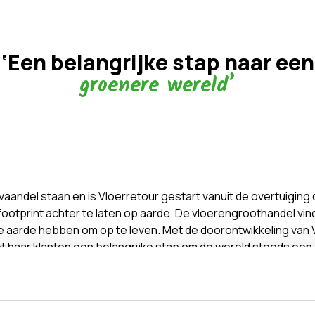
‘Een belangrijke stap naar een
groenere wereld’
aandel staan en is Vloerretour gestart vanuit de overtuigin
ootprint achter te laten op aarde. De vloerengroothandel vin
aarde hebben om op te leven. Met de doorontwikkeling van 
t haar klanten een belangrijke stap om de wereld steeds een
kt volgens het volgende drie stappenplan voor de consument. 
r deze binnen 30 dagen te registeren wordt de garantie gege