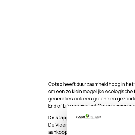
Cotap heeft duurzaamheid hoog in het v
om een zo klein mogelijke ecologische f
generaties ook een groene en gezonde 
End of Life service zet Cotap samen me
De stappen in het kort
De Vloerretour End of Life service wer
aankoop de vloer voor Vloerretour. Doo