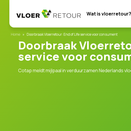
Wat is vloerretour
Home
»
Doorbraak Vloerretour: End of Life service voor consument
Doorbraak Vloerretou
service voor consu
Cotap meldt mijlpaal in verduurzamen Nederlands v