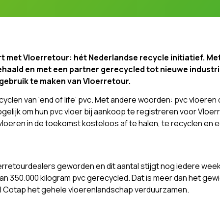
rt met Vloerretour: hét Nederlandse recycle initiatief. 
ehaald en met een partner gerecycled tot nieuwe industri
ebruik te maken van Vloerretour.
ecyclen van ‘end of life’ pvc. Met andere woorden: pvc vloeren 
elijk om hun pvc vloer bij aankoop te registreren voor Vloe
vloeren in de toekomst kosteloos af te halen, te recyclen en
oerretourdealers geworden en dit aantal stijgt nog iedere wee
an 350.000 kilogram pvc gerecycled. Dat is meer dan het gewic
il Cotap het gehele vloerenlandschap verduurzamen.